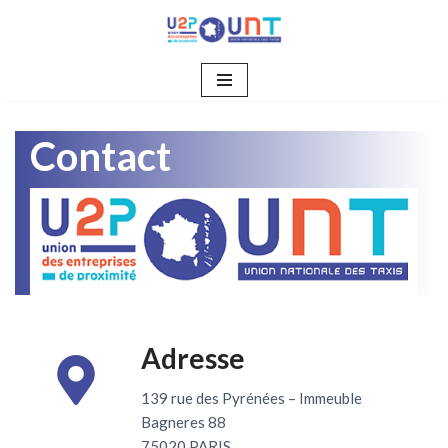
Aller
au
contenu
Contact
Adresse
139 rue des Pyrénées – Immeuble
Bagneres 88
75020 PARIS