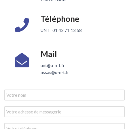
Téléphone
UNT : 01 43 71 13 58
Mail
unt@u-n-t.fr
assas@u-n-t.fr