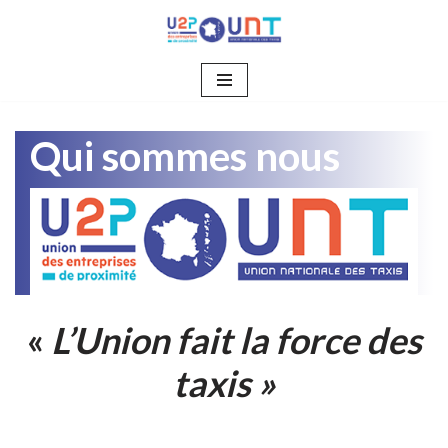
Aller
au
contenu
Qui sommes nous
«
L’Union fait la force des
taxis »