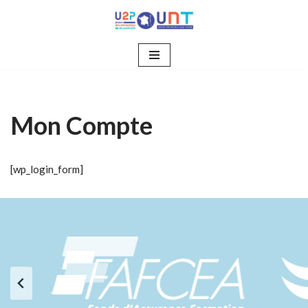
Aller
au
contenu
Mon Compte
[wp_login_form]