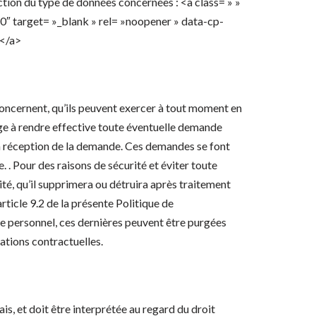
nction du type de données concernées : <a class= » »
arget= »_blank » rel= »noopener » data-cp-
</a>
s concernent, qu’ils peuvent exercer à tout moment en
gage à rendre effective toute éventuelle demande
la réception de la demande. Ces demandes se font
e. . Pour des raisons de sécurité et éviter toute
té, qu’il supprimera ou détruira après traitement
rticle 9.2 de la présente Politique de
re personnel, ces dernières peuvent être purgées
ations contractuelles.
is, et doit être interprétée au regard du droit