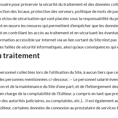
essaire pour préserver la sécurité du traitement et des données col
ection des locaux, protection des serveurs, politique de mots de pa
es et/ou de sécurisation qui sont placées sous la responsabilité du 
ur met en œuvre les mesures qui permettent d’empêcher que les don
nt en contrôlant les accès au traitement et en sécurisant les évent
ormation accessible sur Internet via un lien sortant du Site n’est pas 
s failles de sécurité informatiques, ainsi qu’aux conséquences qui e
du traitement
sonnel collectées lors de l’utilisation du Site, à aucun tiers que ce
des personnes mentionnées ci-dessous : – Le personnel salarié éventu
ion et de la maintenance du Site d’une part, et de l’hébergement des
en charge de la comptabilité de l’Editeur, y compris en tant que pres
s autorités judiciaires, ou comptables, etc.). . Il est également adm
Editeur, certaines données de connexion au prestataire de services t