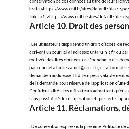
conservation de ces données au titre de leur archiva
href= »https://www.cnil.fr/sites/default/file
link= »1″>https://www.cnil.fr/sites/default/
Article 10. Droit des perso
. Les utilisateurs disposent d’un droit d’accès, de 
écrivant un courriel à l’adresse: unt@u-n-t.fr, ou p
motivée desdites données, en répondant à ces deman
par courriel à l’adresse unt@u-n-t.fr, et se formalise
demande frauduleuse, l’Editeur peut valablement ex
de la demande, sous réserve de l’application d’une d
Confidentialité. . Les utilisateurs admettent qu’e
sans possibilité de récupération et que cette suppr
Article 11. Réclamations, dé
. De convention expresse, la présente Politique de c