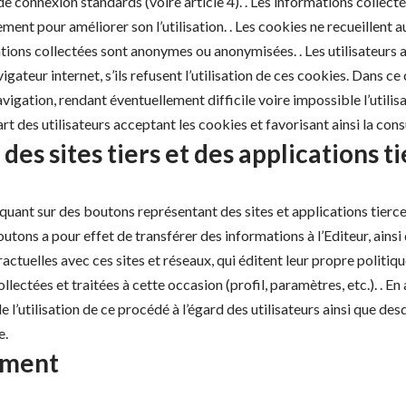
de connexion standards (voire article 4). . Les informations collect
ement pour améliorer son l’utilisation. . Les cookies ne recueillen
formations collectées sont anonymes ou anonymisées. . Les utilisateur
gateur internet, s’ils refusent l’utilisation de ces cookies. Dans ce
navigation, rendant éventuellement difficile voire impossible l’utilis
des utilisateurs acceptant les cookies et favorisant ainsi la consult
 des sites tiers et des applications t
 cliquant sur des boutons représentant des sites et applications tier
utons a pour effet de transférer des informations à l’Editeur, ainsi q
ctuelles avec ces sites et réseaux, qui éditent leur propre politiq
ectées et traitées à cette occasion (profil, paramètres, etc.). . En 
’utilisation de ce procédé à l’égard des utilisateurs ainsi que des
e.
tement