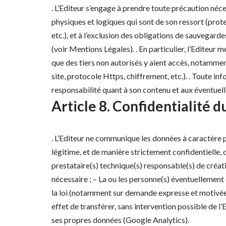
. L’Editeur s’engage à prendre toute précaution néc
physiques et logiques qui sont de son ressort (prot
etc.), et à l’exclusion des obligations de sauvegard
(voir Mentions Légales). . En particulier, l’Edite
que des tiers non autorisés y aient accès, notamme
site, protocole Https, chiffrement, etc.). . Toute inf
responsabilité quant à son contenu et aux éventuelle
Article 8. Confidentialité 
. L’Editeur ne communique les données à caractère per
légitime, et de manière strictement confidentielle, 
prestataire(s) technique(s) responsable(s) de créat
nécessaire ; – La ou les personne(s) éventuellement 
la loi (notamment sur demande expresse et motivée de
effet de transférer, sans intervention possible de l’
ses propres données (Google Analytics).