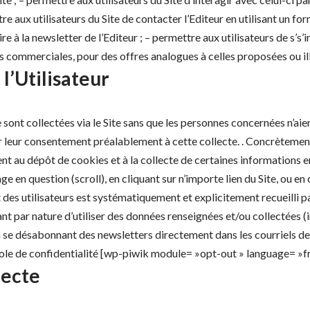
tre aux utilisateurs du Site de contacter l’Editeur en utilisant un fo
ire à la newsletter de l’Editeur ; – permettre aux utilisateurs de s’s’i
ons commerciales, pour des offres analogues à celles proposées ou ill
l’Utilisateur
 sont collectées via le Site sans que les personnes concernées n’aie
r leur consentement préalablement à cette collecte. . Concrètement
ent au dépôt de cookies et à la collecte de certaines informations en
age en question (scroll), en cliquant sur n’importe lien du Site, ou en
es utilisateurs est systématiquement et explicitement recueilli pa
nt par nature d’utiliser des données renseignées et/ou collectées (ins
e désabonnant des newsletters directement dans les courriels de l’E
nsole de confidentialité [wp-piwik module= »opt-out » language= »
lecte