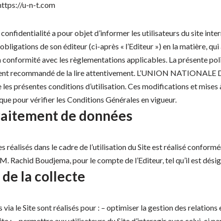
https://u-n-t.com
nfidentialité a pour objet d’informer les utilisateurs du site interne
es obligations de son éditeur (ci-après « l’Editeur ») en la matière,
n conformité avec les règlementations applicables. La présente polit
ivement recommandé de la lire attentivement. L’UNION NATIONALE DE
 les présentes conditions d’utilisation. Ces modifications et mises à 
ue pour vérifier les Conditions Générales en vigueur.
traitement de données
les réalisés dans le cadre de l’utilisation du Site est réalisé conf
. Rachid Boudjema, pour le compte de l’Editeur, tel qu’il est dési
 de la collecte
via le Site sont réalisés pour : – optimiser la gestion des relations en
te ; – permettre aux utilisateurs du Site d’interagir avec celui-ci 