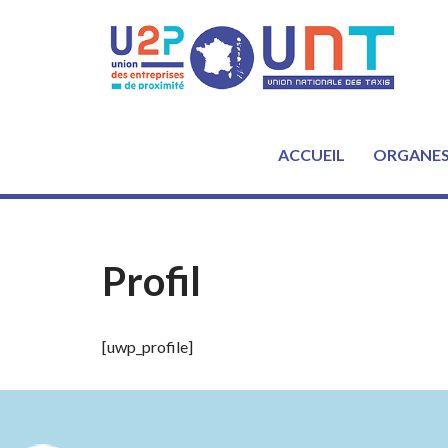
Aller
au
contenu
ACCUEIL
ORGANE
Profil
[uwp_profile]