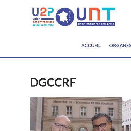
Aller
au
contenu
ACCUEIL
ORGANE
DGCCRF