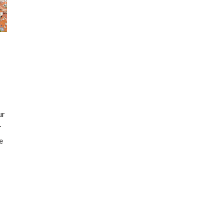
ur
r
e