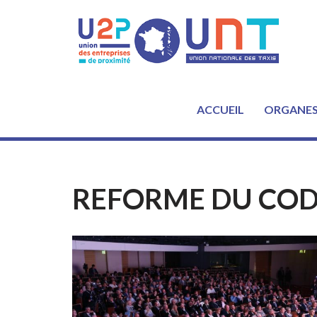
Aller
au
contenu
ACCUEIL
ORGANE
REFORME DU COD