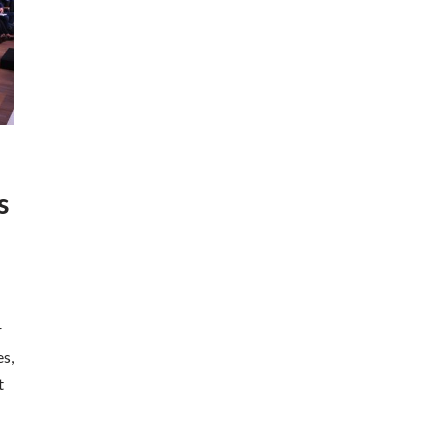
s
r
es,
t