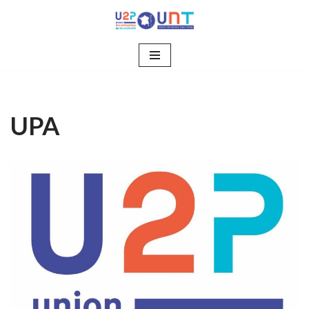
Aller
au
contenu
UPA