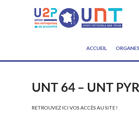
Aller
au
contenu
ACCUEIL
ORGANE
UNT 64 – UNT PY
RETROUVEZ ICI VOS ACCÈS AU SITE !