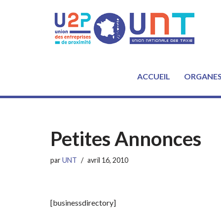
Aller
au
contenu
ACCUEIL
ORGANE
Petites Annonces
par
UNT
avril 16, 2010
[businessdirectory]