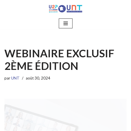
Aller
au
contenu
WEBINAIRE EXCLUSIF
2ÈME ÉDITION
par
UNT
août 30, 2024