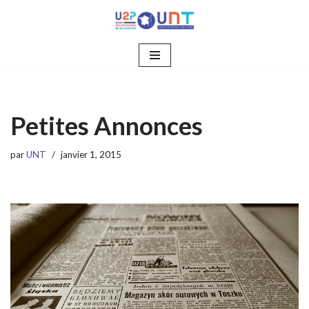
Aller
au
contenu
Petites Annonces
par
UNT
janvier 1, 2015