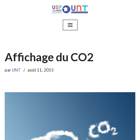
Aller
au
contenu
Affichage du CO2
par
UNT
août 11, 2015