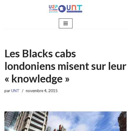
Aller
au
contenu
Les Blacks cabs
londoniens misent sur leur
« knowledge »
par
UNT
novembre 4, 2015