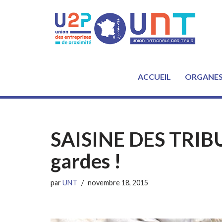
Aller
au
contenu
ACCUEIL
ORGANE
SAISINE DES TRIBU
gardes !
par
UNT
novembre 18, 2015