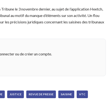
a Tribune le 3 novembre dernier, au sujet de l’application Heetch,
ibunal au motif du manque d’éléments sur son activité. Un flou
 sur les précisions juridiques concernant les saisines des tribunaux
connecter ou de créer un compte.
UE
JUSTICE
REVUE DE PRESSE
SAISINE
VTC