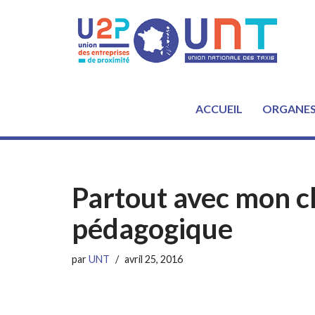
Aller
au
contenu
ACCUEIL
ORGANE
Partout avec mon ch
pédagogique
par
UNT
avril 25, 2016