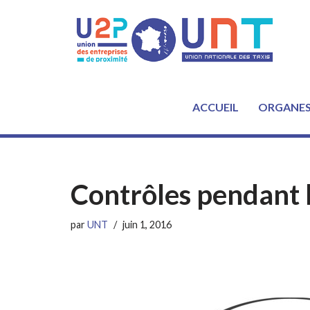
Aller
au
contenu
ACCUEIL
ORGANE
Contrôles pendant l
par
UNT
juin 1, 2016