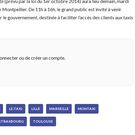
é (prévu par la loi du 1er octobre 2014) aura lieu demain, mardi
e Montpellier. De 11h à 16h, le grand public est invité à venir
 le gouvernement, destinée à faciliter l’accès des clients aux taxis
connecter ou de créer un compte.
LE.TAXI
LILLE
MARSEILLE
MONTAXI
STRASBOURG
TOULOUSE