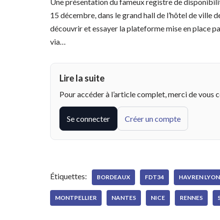
Une présentation du fameux registre de disponibilit
15 décembre, dans le grand hall de l’hôtel de ville d
découvrir et essayer la plateforme mise en place par
via…
Lire la suite
Pour accéder à l’article complet, merci de vous 
Se connecter
Créer un compte
Étiquettes:
BORDEAUX
FDT34
HAVREN LYON
MONTPELLIER
NANTES
NICE
RENNES