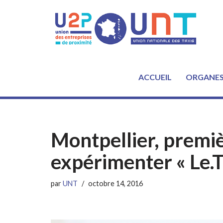
Aller
au
contenu
ACCUEIL
ORGANE
Montpellier, premiè
expérimenter « Le.Ta
par
UNT
octobre 14, 2016