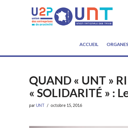
Aller
au
contenu
ACCUEIL
ORGANE
QUAND « UNT » R
« SOLIDARITÉ » : Le
par
UNT
octobre 15, 2016