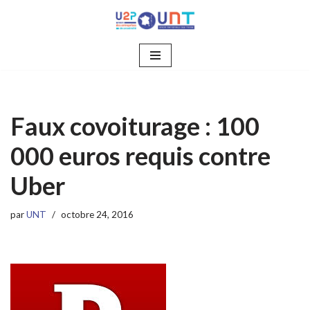
Aller
au
contenu
Faux covoiturage : 100
000 euros requis contre
Uber
par
UNT
octobre 24, 2016