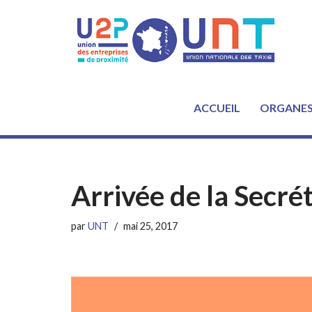
Aller
au
contenu
ACCUEIL
ORGANE
Arrivée de la Secré
par
UNT
mai 25, 2017