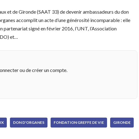
deaux et de Gironde (SAAT 33) de devenir ambassadeurs du don
organes accomplit un acte d’une générosité incomparable : elle
’un partenariat signé en février 2016, l’UNT, l’Association
FFDO) et…
connecter ou de créer un compte.
UX
DON D'ORGANES
FONDATION GREFFE DE VIE
GIRONDE