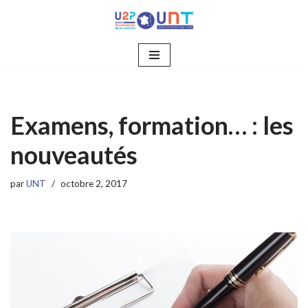
Aller
au
contenu
Examens, formation… : les
nouveautés
par
UNT
octobre 2, 2017