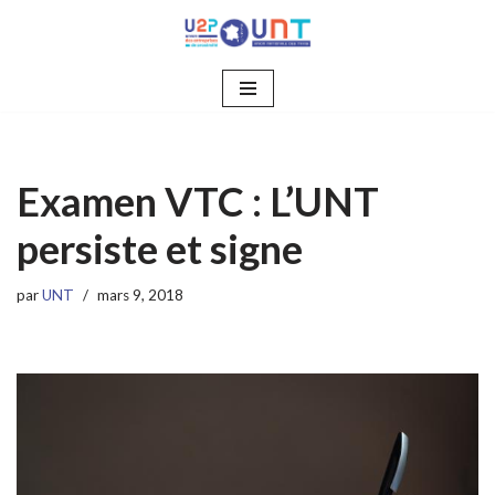
Aller
au
contenu
Examen VTC : L’UNT
persiste et signe
par
UNT
mars 9, 2018