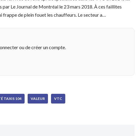
nus par Le Journal de Montréal le 23 mars 2018. À ces faillites
qui frappe de plein fouet les chauffeurs. Le secteur a…
connecter ou de créer un compte.
É TAXIS 104
VALEUR
VTC