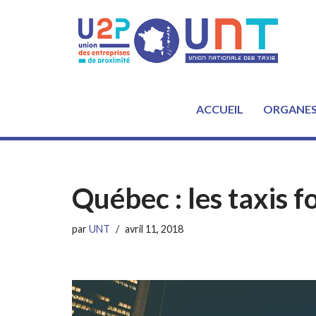
Aller
au
contenu
ACCUEIL
ORGANE
Québec : les taxis 
par
UNT
avril 11, 2018