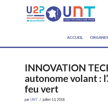
Aller
au
contenu
ACCUEIL
ORGANE
INNOVATION TECH
autonome volant : 
feu vert
par
UNT
juillet 13, 2018