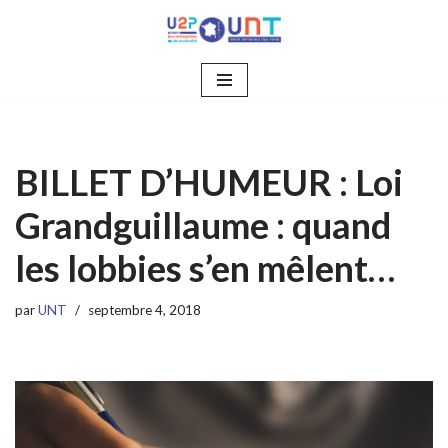
Aller
au
contenu
BILLET D’HUMEUR : Loi
Grandguillaume : quand
les lobbies s’en mêlent…
par
UNT
septembre 4, 2018