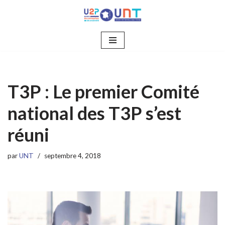
Aller
au
contenu
T3P : Le premier Comité
national des T3P s’est
réuni
par
UNT
septembre 4, 2018