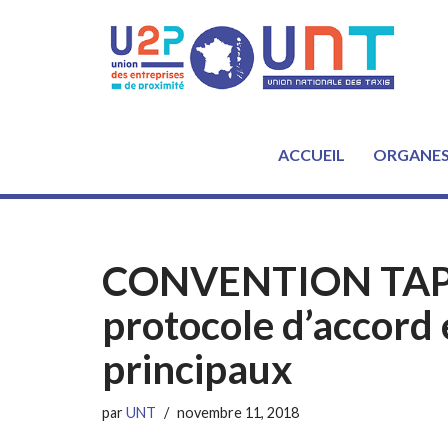
Aller
au
contenu
ACCUEIL
ORGANE
CONVENTION TAP Ta
protocole d’accord 
principaux
par
UNT
novembre 11, 2018