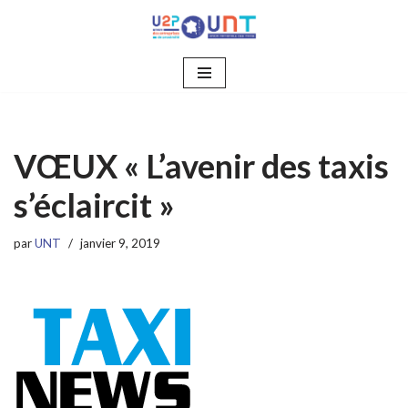
Aller
au
contenu
VŒUX « L’avenir des taxis
s’éclaircit »
par
UNT
janvier 9, 2019