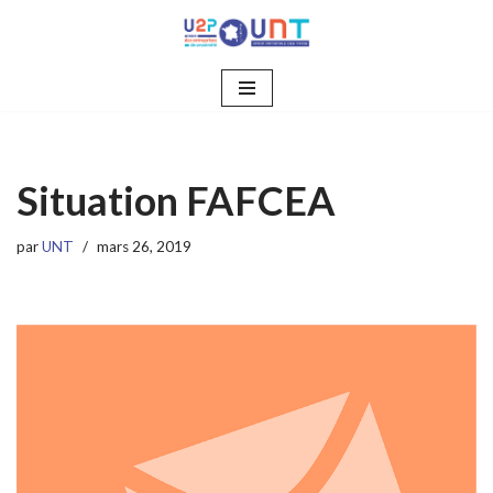
Aller
au
contenu
Situation FAFCEA
par
UNT
mars 26, 2019