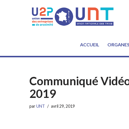
Aller
au
contenu
ACCUEIL
ORGANE
Communiqué Vidéo d
2019
par
UNT
avril 29, 2019