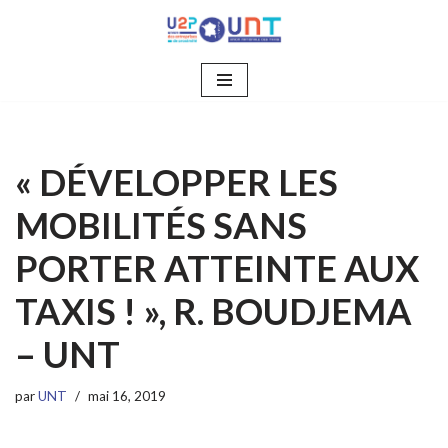
Aller
au
contenu
« DÉVELOPPER LES
MOBILITÉS SANS
PORTER ATTEINTE AUX
TAXIS ! », R. BOUDJEMA
– UNT
par
UNT
mai 16, 2019