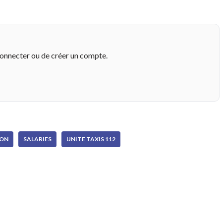
connecter ou de créer un compte.
ION
SALARIES
UNITE TAXIS 112