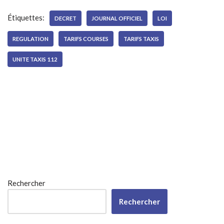
Étiquettes:
DECRET
JOURNAL OFFICIEL
LOI
REGULATION
TARIFS COURSES
TARIFS TAXIS
UNITE TAXIS 112
Rechercher
Rechercher