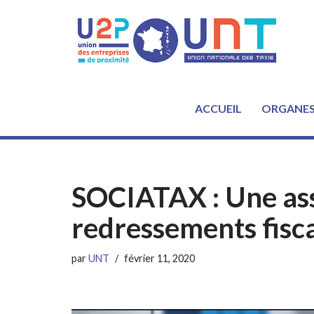
Aller
au
contenu
ACCUEIL
ORGANE
SOCIATAX : Une ass
redressements fisc
par
UNT
février 11, 2020