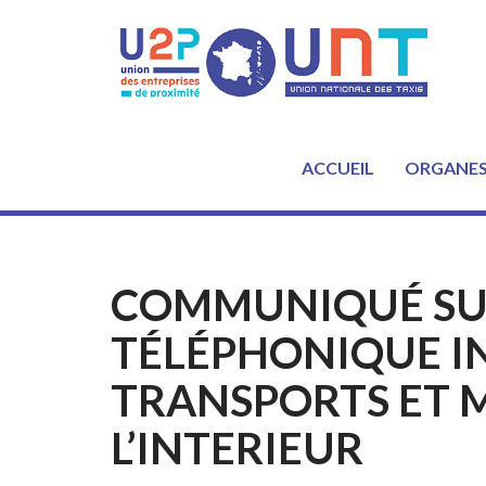
Aller
au
contenu
ACCUEIL
ORGANE
COMMUNIQUÉ SUI
TÉLÉPHONIQUE I
TRANSPORTS ET M
L’INTERIEUR