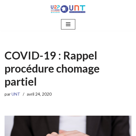
Aller
au
contenu
COVID-19 : Rappel
procédure chomage
partiel
par
UNT
avril 24, 2020