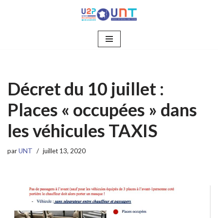
Aller
au
contenu
Décret du 10 juillet :
Places « occupées » dans
les véhicules TAXIS
par
UNT
juillet 13, 2020