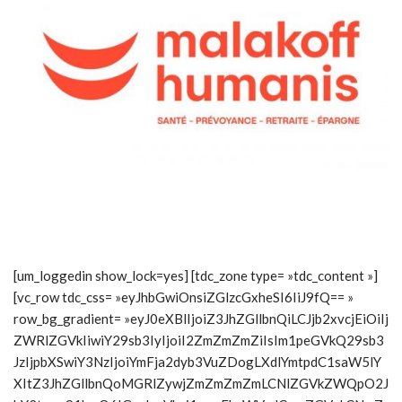
[um_loggedin show_lock=yes] [tdc_zone type= »tdc_content »]
[vc_row tdc_css= »eyJhbGwiOnsiZGlzcGxheSI6IiJ9fQ== »
row_bg_gradient= »eyJ0eXBlIjoiZ3JhZGllbnQiLCJjb2xvcjEiOiIj
ZWRlZGVkIiwiY29sb3IyIjoiI2ZmZmZmZiIsIm1peGVkQ29sb3
JzIjpbXSwiY3NzIjoiYmFja2dyb3VuZDogLXdlYmtpdC1saW5lY
XItZ3JhZGllbnQoMGRlZywjZmZmZmZmLCNlZGVkZWQpO2J