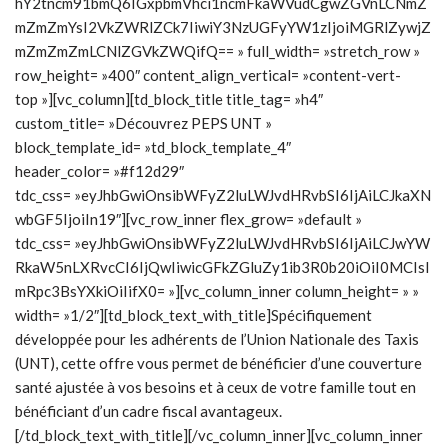
hY2tncm91bmQ6IGxpbmVhci1ncmFkaWVudCgwZGVnLCNmZ
mZmZmYsI2VkZWRlZCk7IiwiY3NzUGFyYW1zIjoiMGRlZywjZ
mZmZmZmLCNlZGVkZWQifQ== » full_width= »stretch_row »
row_height= »400″ content_align_vertical= »content-vert-
top »][vc_column][td_block_title title_tag= »h4″
custom_title= »Découvrez PEPS UNT »
block_template_id= »td_block_template_4″
header_color= »#f12d29″
tdc_css= »eyJhbGwiOnsibWFyZ2luLWJvdHRvbSI6IjAiLCJkaXN
wbGF5IjoiIn19″][vc_row_inner flex_grow= »default »
tdc_css= »eyJhbGwiOnsibWFyZ2luLWJvdHRvbSI6IjAiLCJwYW
RkaW5nLXRvcCI6IjQwIiwicGFkZGluZy1ib3R0b20iOiI0MCIsI
mRpc3BsYXkiOiIifX0= »][vc_column_inner column_height= » »
width= »1/2″][td_block_text_with_title]Spécifiquement
développée pour les adhérents de l’Union Nationale des Taxis
(UNT), cette offre vous permet de bénéficier d’une couverture
santé ajustée à vos besoins et à ceux de votre famille tout en
bénéficiant d’un cadre fiscal avantageux.
[/td_block_text_with_title][/vc_column_inner][vc_column_inner