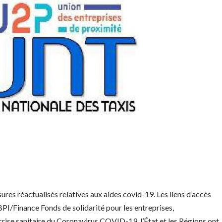
ures réactualisés relatives aux aides covid-19. Les liens d’accès
I/Finance Fonds de solidarité pour les entreprises,
crise sanitaire du Coronavirus COVID-19, l’État et les Régions ont