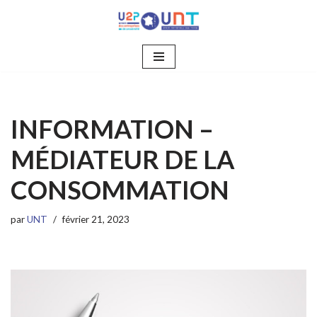
Aller
au
contenu
INFORMATION –
MÉDIATEUR DE LA
CONSOMMATION
par
UNT
février 21, 2023