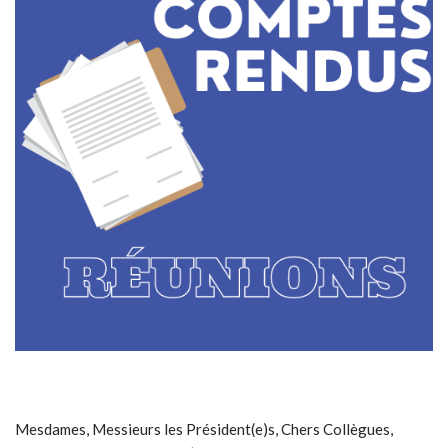
Mesdames, Messieurs les Président(e)s, Chers Collègues,