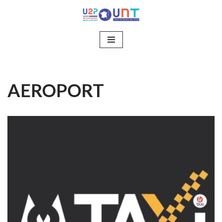
Aller
au
contenu
AEROPORT