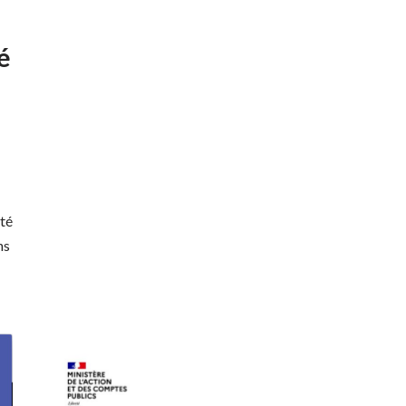
é
té
ns