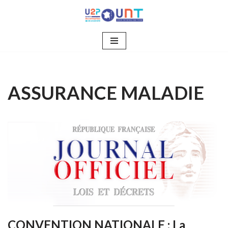
Aller
au
contenu
ASSURANCE MALADIE
CONVENTION NATIONALE : La