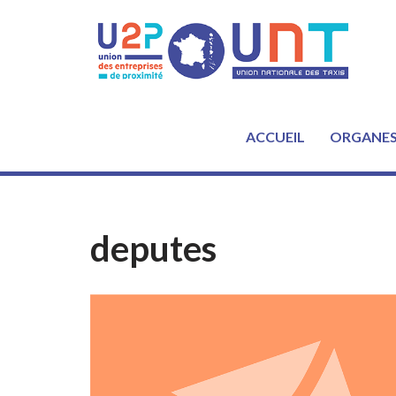
Aller
au
contenu
ACCUEIL
ORGANE
deputes