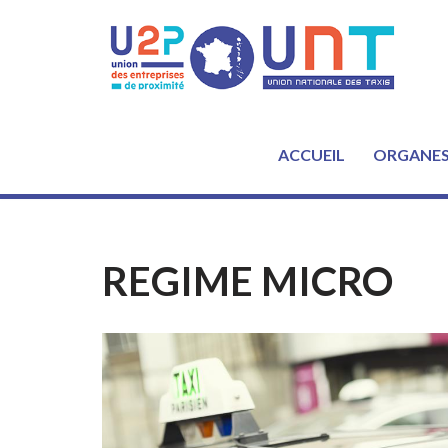
Aller
au
contenu
ACCUEIL
ORGANE
REGIME MICRO