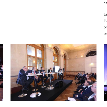
p
L
l’
u
pr
p