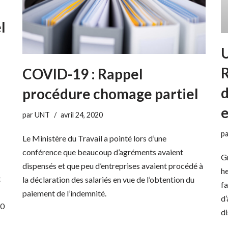
l
R
COVID-19 : Rappel
procédure chomage partiel
e
par
UNT
avril 24, 2020
p
Le Ministère du Travail a pointé lors d’une
conférence que beaucoup d’agréments avaient
Gr
dispensés et que peu d’entreprises avaient procédé à
he
t
la déclaration des salariés en vue de l’obtention du
fa
paiement de l’indemnité.
d’
20
di