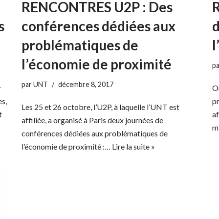
RENCONTRES U2P : Des
s
conférences dédiées aux
d
problématiques de
l
l’économie de proximité
p
par
UNT
décembre 8, 2017
r
Or
es,
pr
Les 25 et 26 octobre, l’U2P, à laquelle l’UNT est
t
af
affiliée, a organisé à Paris deux journées de
m
conférences dédiées aux problématiques de
l’économie de proximité :…
Lire la suite »